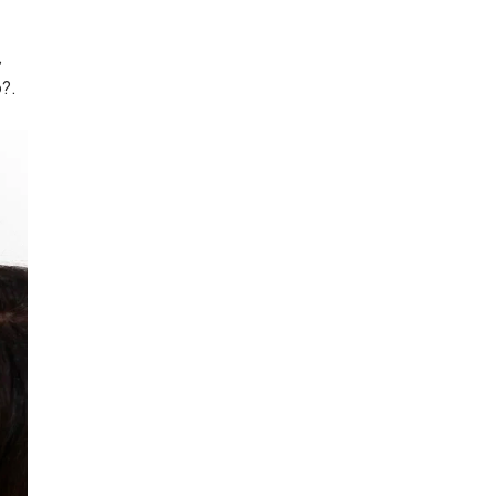
,
o?.