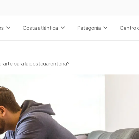
os
Costa atlántica
Patagonia
Centro d
ararte para la postcuarentena?