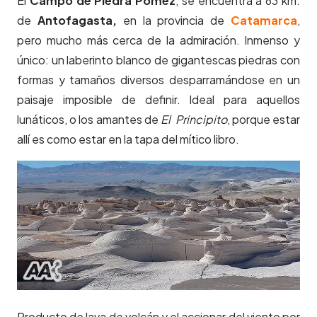
El
Campo de Piedra Pómez
, se encuentra a 63 km.
de
Antofagasta,
en la provincia de
Catamarca
,
pero mucho más cerca de la admiración. Inmenso y
único: un laberinto blanco de gigantescas piedras con
formas y tamaños diversos desparramándose en un
paisaje imposible de definir. Ideal para aquellos
lunáticos, o los amantes de
El Principito
, porque estar
allí es como estar en la tapa del mítico libro.
Producto de lava de volcán y el accionar del viento por