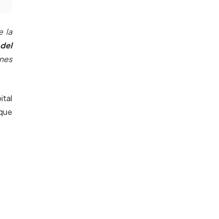
 la
del
ines
ital
 que