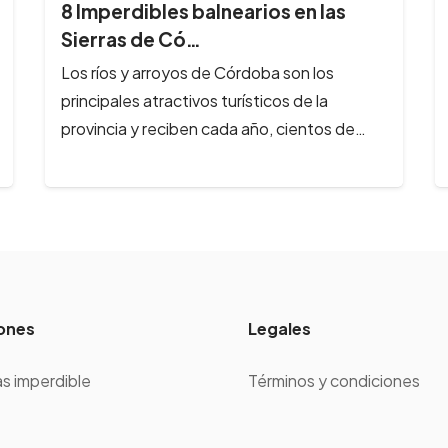
5 destinos de Catamarca para
descubrir
Catamarca es una joya oculta que vale la
pena descubrir. Con una infinidad de
paisajes, invita a los turistas a…
ones
Legales
s imperdible
Términos y condiciones