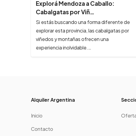
8 Imperdibles balnearios en las
Sierras de Có…
te de
Los ríos y arroyos de Córdoba son los
s por
principales atractivos turísticos de la
provincia y reciben cada año, cientos de…
Alquiler Argentina
Secci
Inicio
Oferta
Contacto