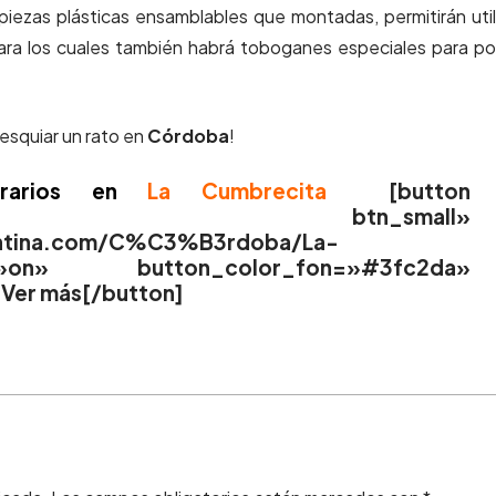
piezas plásticas ensamblables que montadas, permitirán util
para los cuales también habrá toboganes especiales para p
esquiar un rato en
Córdoba
!
rarios en
La Cumbrecita
[button
utton btn_small»
gentina.com/C%C3%B3rdoba/La-
on» button_color_fon=»#3fc2da»
]Ver más[/button]