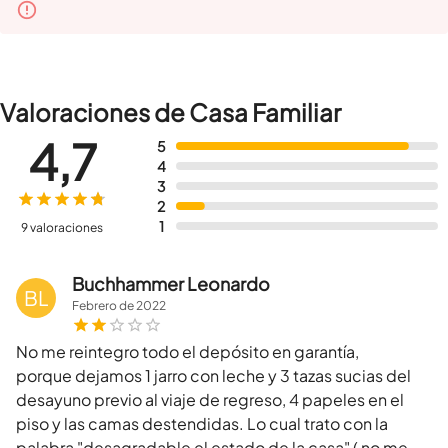
Valoraciones de Casa Familiar
4,7
5
4
3
2
1
9 valoraciones
Buchhammer Leonardo
BL
Febrero
de
2022
No me reintegro todo el depósito en garantía,
porque dejamos 1 jarro con leche y 3 tazas sucias del
desayuno previo al viaje de regreso, 4 papeles en el
piso y las camas destendidas. Lo cual trato con la
palabra "desagradable el estado de la casa" ( no me