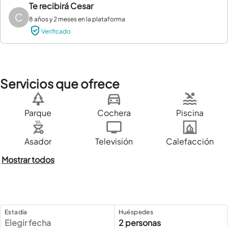
Te recibirá
Cesar
C
8 años y 2 meses en la plataforma
Verificado
Servicios que ofrece
Parque
Cochera
Piscina
Asador
Televisión
Calefacción
Mostrar todos
Estadía
Huéspedes
Elegir fecha
2 personas