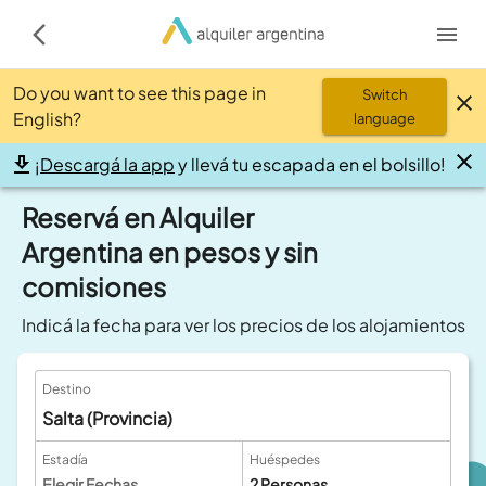
Do you want to see this page in
Switch
English?
language
¡
Descargá la app
y llevá tu escapada en el bolsillo!
Reservá en Alquiler
Argentina en pesos y sin
comisiones
Indicá la fecha para ver los precios de los alojamientos
Destino
Salta (Provincia)
Estadía
Huéspedes
Elegir Fechas
2
Personas