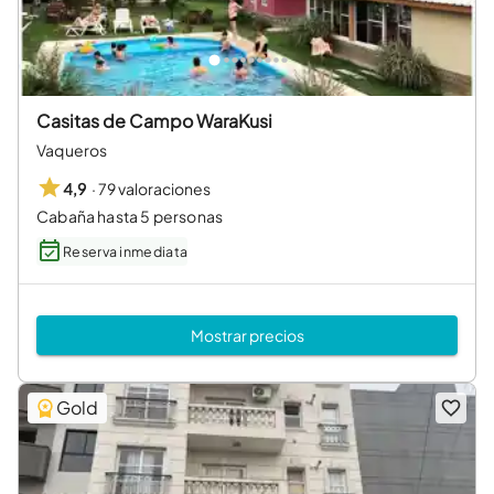
Casitas de Campo WaraKusi
Vaqueros
·
79 valoraciones
4,9
Cabaña hasta 5 personas
Reserva inmediata
Mostrar precios
Gold