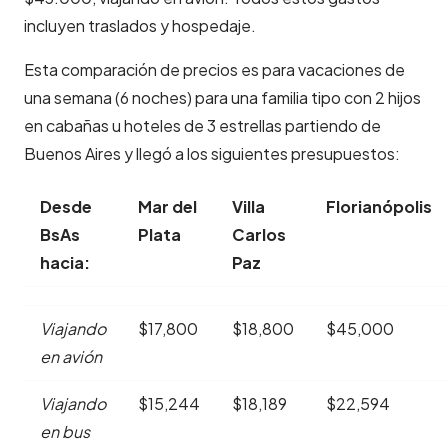
incluyen traslados y hospedaje.
Esta c
omparación de precios es para vacaciones de
una semana (6 noches) para una familia tipo con 2 hijos
en cabañas u hoteles de 3 estrellas partiendo de
Buenos Aires y llegó a los siguientes presupuestos:
Desde
Mar del
Villa
Florianópolis
BsAs
Plata
Carlos
hacia:
Paz
Viajando
$17,800
$18,800
$45,000
en avión
Viajando
$15,244
$18,189
$22,594
en bus