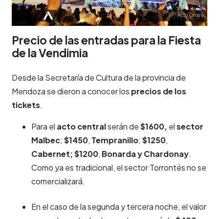
Precio de las entradas para la Fiesta
de la Vendimia
Desde la Secretaría de Cultura de la provincia de
Mendoza se dieron a conocer los
precios de los
tickets
.
Para el
acto central
serán de
$1600,
el
sector
Malbec
;
$1450
,
Tempranillo
;
$1250
,
Cabernet; $1200
,
Bonarda y Chardonay
.
Como ya es tradicional, el sector Torrontés no se
comercializará.
En el caso de la segunda y tercera noche, el valor