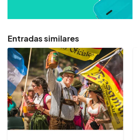
Entradas similares
11/27/2025
AlquilerArgentina.com m
hito: primera…
AlquilerArgentina.com, la platafo
reservas online de alojamientos
en el país, anuncia con orgullo un
inédita: somos…