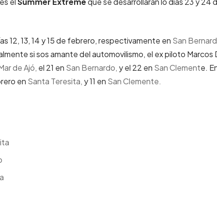
es el
Summer Extreme
que se desarrollarán lo días 23 y 24 
ías 12, 13, 14 y 15 de febrero, respectivamente en
San Bernard
nalmente si sos amante del automovilismo, el ex piloto Marcos 
Mar de Ajó,
el 21 en
San Bernardo,
y el 22 en
San Clement
e. E
brero en
Santa Teresita,
y 11 en
San Clemente.
ita
o
ta