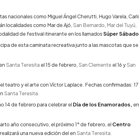
stas nacionales como Miguel Ángel Cherutti, Hugo Varela, Carl
erán localidades como Mar de Ajó,
San Bernardo
,
Mar del Tuyú,
odalidad de festival itinerante en los llamados
Súper Sábado
rticipa de esta caminata recreativa junto a las mascotas que se
 en
Santa Teresita
el 15 de febrero,
San Clemente
el 16 y
San
 del teatro y el arte con Víctor Laplace. Fechas confirmadas: 17
en
Santa Teresita.
imo 14 de febrero para celebrar el
Día de los Enamorados,
en
arto año consecutivo, el próximo 1° de febrero, el
Centro
realizará una nueva edición del en
Santa Teresita.