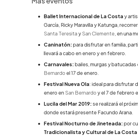
Más eventos
Ballet Internacional de La Costa
y arti
García, Ricky Maravilla y Katunga, recorr
Santa Teresita
y
San Clemente
, en una m
Caninatón:
para disfrutar en familia, pa
llevará a cabo en enero y en febrero.
Carnavales:
bailes, murgas y batucadas
Bernardo
el 17 de enero.
Festival Nueva Ola
: ideal para disfrutar
enero en
San Bernardo
y el 7 de febrero 
Lucila del Mar 2019:
se realizará el próx
donde estará presente Facundo Arana.
Festival Nocturno de Jineteada:
por cu
Tradicionalista y Cultural de La Costa