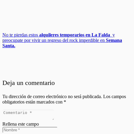
No te pierdas estos
alquileres temporarios en
La Falda
y
preocupate por vivir un regreso del rock imperdible en
Semana
Santa.
Deja un comentario
Tu dirección de correo electrónico no será publicada.
Los campos
obligatorios están marcados con
*
Rellena este campo