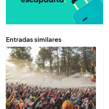
Entradas similares
09/02/2024
¿Cuántas horas dura el 
y cuál es…
¿Querés aprovechar al máximo t
en el Oktoberfest? Te contamo
la fiesta, a qué hora es mejor…