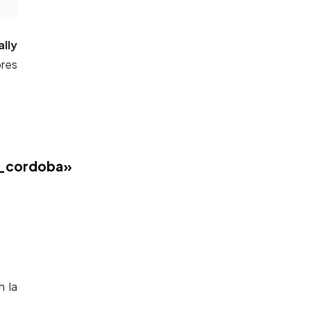
ally
ores
s_cordoba»
n la