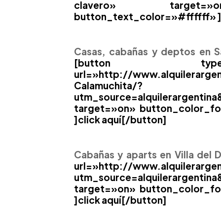
clavero» target=»on
button_text_color=»#ffffff» ]
Casas, cabañas y deptos en S
[button type=»
url=»http://www.alquilerarg
Calamuchita/?
utm_source=alquilerargenti
target=»on» button_color_fo
]click aquí[/button]
Cabañas y aparts en Villa del 
url=»http://www.alquilerarge
utm_source=alquilerargentin
target=»on» button_color_fo
]click aquí[/button]