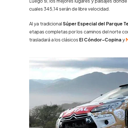
Luego sí, los mejores lugares y paisajes donde 
cuales 345,14 serán de libre velocidad.
Al ya tradicional
Súper Especial del Parque 
etapas completas por los caminos del norte cord
trasladará a los clásicos
El Cóndor-Copina
y