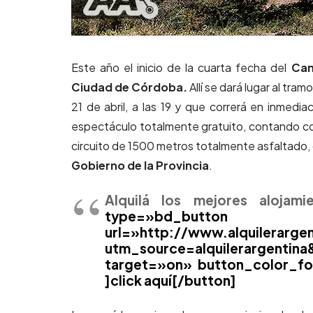
Este año el inicio de la cuarta fecha del
Cam
Ciudad de Córdoba.
Allí se dará lugar al tra
21 de abril, a las 19 y que correrá en inmedi
espectáculo totalmente gratuito, contando con
circuito de 1500 metros totalmente asfaltado, q
Gobierno de la Provincia
.
Alquilá los mejores aloja
type=»bd_b
url=»http://www.alquilerarg
utm_source=alquilerargenti
target=»on» button_color_fo
]click aquí[/button]