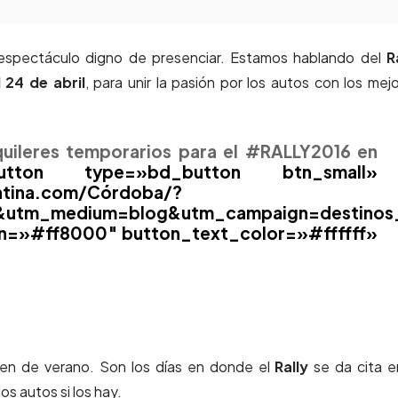
espectáculo digno de presenciar. Estamos hablando del
R
l 24 de abril
, para unir la pasión por los autos con los mej
quileres temporarios para el #RALLY2016 en
e=»bd_button btn_small»
entina.com/Córdoba/?
na&utm_medium=blog&utm_campaign=destino
n=»#ff8000″ button_text_color=»#ffffff»
ecen de verano. Son los días en donde el
Rally
se da cita e
los autos si los hay.