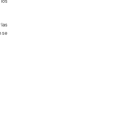
 los
 las
n se