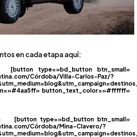
ntos en cada etapa aquí:
utton type=»bd_button btn_small»
ntina.com/Córdoba/Villa-Carlos-Paz/?
na&utm_medium=blog&utm_campaign=destinos
n=»#4aa5ff» button_text_color=»#ffffff»
o
[button type=»bd_button btn_small»
entina.com/Córdoba/Mina-Clavero/?
na&utm_medium=blog&utm_campaign=destinos