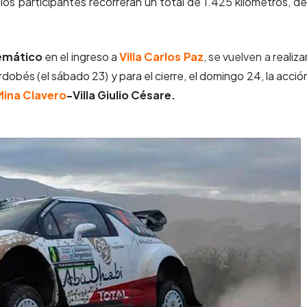
los participantes recorrerán un total de 1.425 kilómetros, de
Temático
en el ingreso a
Villa Carlos Paz
, se vuelven a r
ealizar
obés (el sábado 23) y para el cierre, el domingo 24, la acció
Mina Clavero
-Villa Giulio Césare.