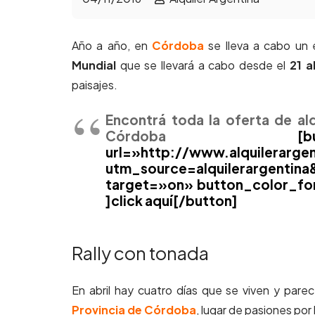
Año a año, en
Córdoba
se lleva a cabo un 
Mundial
que se llevará a cabo desde el
21 a
paisajes.
Encontrá toda la oferta de al
Córdoba
[button typ
url=»http://www.alquilerarg
utm_source=alquilerargenti
target=»on» button_color_fo
]click aquí[/button]
Rally con tonada
En abril hay cuatro días que se viven y par
Provincia de Córdoba
, lugar de pasiones por 