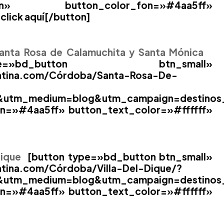
» button_color_fon=»#4aa5ff»
click aquí[/button]
anta Rosa de Calamuchita y Santa Mónica
bd_button btn_small»
entina.com/Córdoba/Santa-Rosa-De-
na&utm_medium=blog&utm_campaign=destinos_
n=»#4aa5ff» button_text_color=»#ffffff»
Dique
[button type=»bd_button btn_small»
ntina.com/Córdoba/Villa-Del-Dique/?
a&utm_medium=blog&utm_campaign=destinos_v
n=»#4aa5ff» button_text_color=»#ffffff»