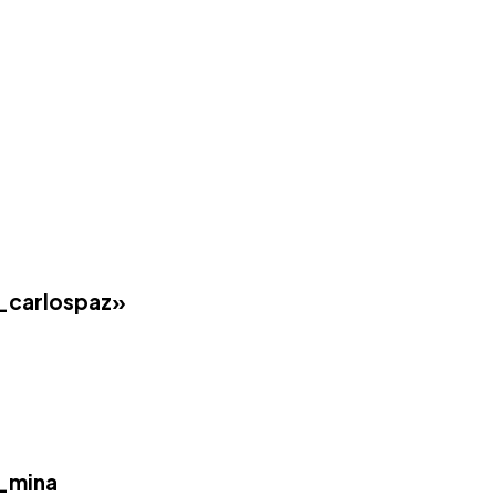
_carlospaz»
_mina