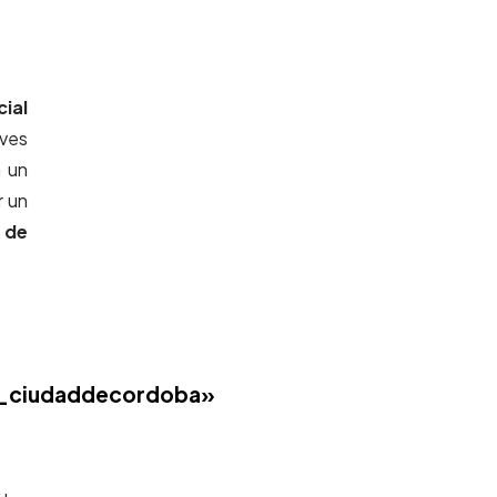
ial
eves
á un
r un
 de
s_ciudaddecordoba»