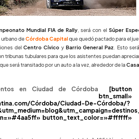
peonato Mundial FIA de Rally
, será con el
Súper Espec
mo urbano de
Córdoba Capital
que quedó pactado para el ju
aciones del
Centro Cívico
y
Barrio General Paz
. Esto ser
 tribunas tubulares para que los asistentes puedan aprecia
ue será transitado por un auto a la vez, alrededor de la
Casa
mientos en Ciudad de Córdoba
[button
utton btn_small»
entina.com/Córdoba/Ciudad-De-Córdoba/?
na&utm_medium=blog&utm_campaign=destino
n=»#4aa5ff» button_text_color=»#ffffff»