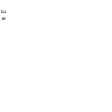
 los
o en