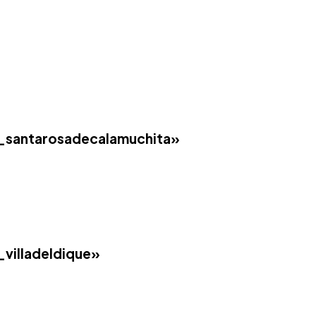
santarosadecalamuchita»
illadeldique»