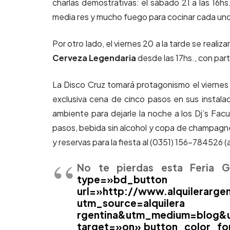
charlas demostrativas: el sábado 21 a las 16h
media res y mucho fuego para cocinar cada uno
Por otro lado, el viernes 20 a la tarde se reali
Cerveza Legendaria
desde las 17hs., con part
La Disco Cruz tomará protagonismo el viernes
exclusiva cena de cinco pasos en sus instala
ambiente para dejarle la noche a los Dj’s Facu
pasos, bebida sin alcohol y copa de champagn
y reservas para la fiesta al (0351) 156-784526 (
No te pierdas esta Feria 
type=»bd_b
url=»http://www.alquilerar
utm_source=alquilera
rgentina&utm_medium=blog&
target=»on» button_color_fo