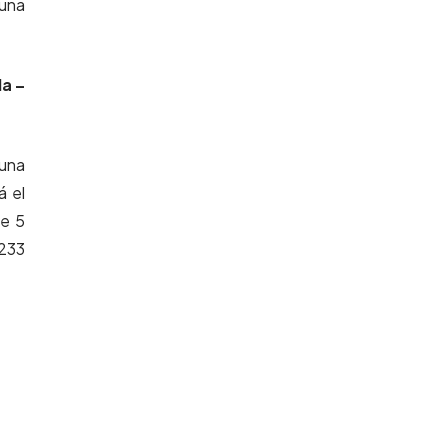
 una
la –
una
á el
ye 5
7233