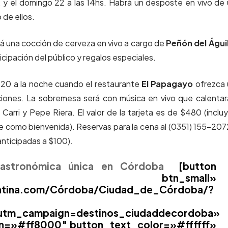
s. y el domingo 22 a las 14hs. Habrá un desposte en vivo de
 de ellos.
zará una cocción de cerveza en vivo a cargo de
Peñón del Águi
icipación del público y regalos especiales.
 20 a la noche cuando el restaurante
El Papagayo
ofrezca 
ciones. La sobremesa será con música en vivo que calentar
 Carri y Pepe Riera. El v
alor de la tarjeta es de $480 (inclu
e como bienvenida). Reservas para la cena al (0351) 155-20
anticipadas a $100).
Gastronómica única en Córdoba
[button
utton btn_small»
gentina.com/Córdoba/Ciudad_de_Córdoba/?
utm_campaign=destinos_ciudaddecordoba»
n=»#ff8000″ button_text_color=»#ffffff»