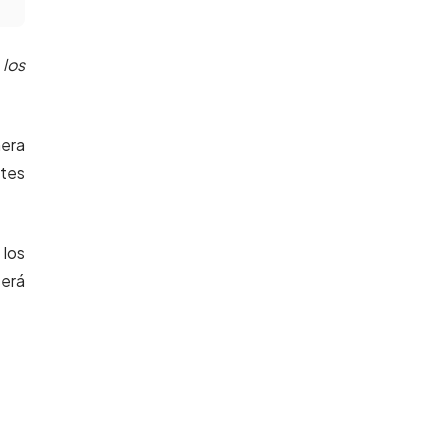
 los
mera
ntes
 los
será