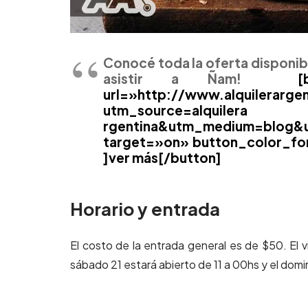
Conocé toda la oferta disponib
asistir a Ñam!
[butto
url=»http://www.alquilerar
utm_source=alquilera
rgentina&utm_medium=blog&
target=»on» button_color_fo
]ver más[/button]
Horario y entrada
El costo de la entrada general es de $50. El v
sábado 21 estará abierto de 11 a 00hs y el domi