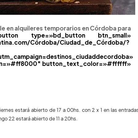
le en alquileres temporarios en Córdoba para
n type=»bd_button btn_small»
gentina.com/Córdoba/Ciudad_de_Córdoba/?
utm_campaign=destinos_ciudaddecordoba»
n=»#ff8000″ button_text_color=»#ffffff»
iernes estará abierto de 17 a 00hs. con 2 x 1 en las entradas
ngo 22 estará abierto de 11 a 20hs.