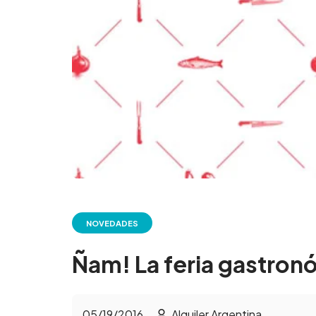
NOVEDADES
Ñam! La feria gastron
05/19/2016
Alquiler Argentina