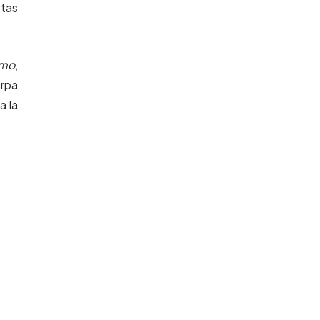
tas
amo
,
arpa
a la