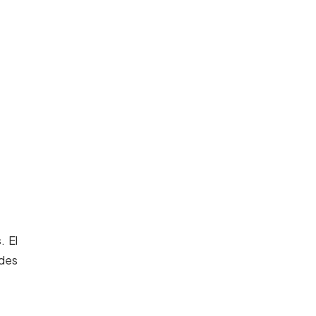
s
. El
ades