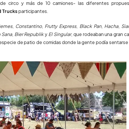
de circo y más de 10 camiones- las diferentes propues
 Trucks
participantes.
üemes
,
Constantino
,
Frutty Express
,
Black Pan
,
Hacha
,
Si
 Sana
,
Bier Republik
y
El Singular
, que rodeaban una gran c
 especie de patio de comidas donde la gente podía sentarse 