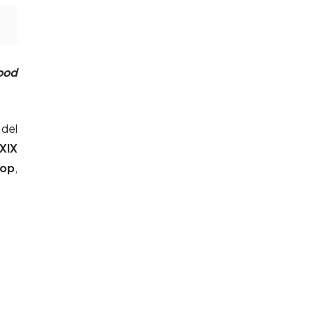
ood
 del
XIX
Pop
,