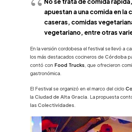
No se trata de comida rápida
apuestan a una comida en la
caseras, comidas vegetariana
vegetariano, entre otras var
En la versión cordobesa el festival se llevó a
los más destacados cocineros de
Córdoba
pa
contó con
Food Trucks
, que ofrecieron comi
gastronómica.
El Festival se organizó en el marco del ciclo
Co
la
Ciudad de
Alta Gracia
. La propuesta contó
las Colectividades
.