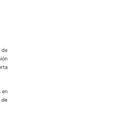
s de
sión
erta
s en
 de