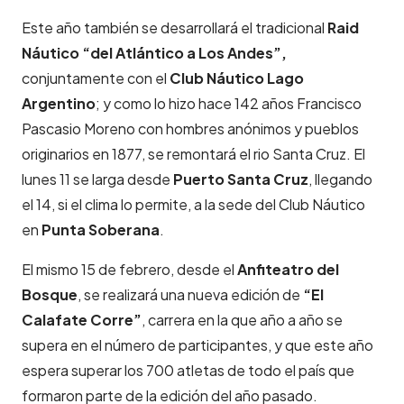
Este año también se desarrollará el tradicional
Raid
Náutico
“del Atlántico a Los Andes”,
conjuntamente con el
Club Náutico Lago
Argentino
; y como lo hizo hace 142 años Francisco
Pascasio Moreno con hombres anónimos y pueblos
originarios en 1877, se remontará el rio Santa Cruz. El
lunes 11 se larga desde
Puerto Santa Cruz
, llegando
el 14, si el clima lo permite, a la sede del Club Náutico
en
Punta Soberana
.
El mismo 15 de febrero, desde el
Anfiteatro del
Bosque
, se realizará una nueva edición de
“El
Calafate Corre”
, carrera en la que año a año se
supera en el número de participantes, y que este año
espera superar los 700 atletas de todo el país que
formaron parte de la edición del año pasado.