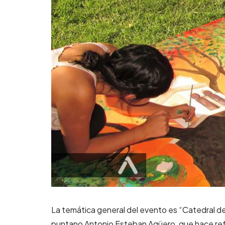
La temática general del evento es “Catedral d
puntano Antonio Esteban Agüero, que hace refe