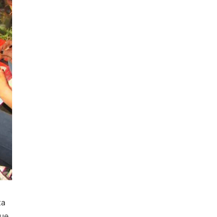
ta
que