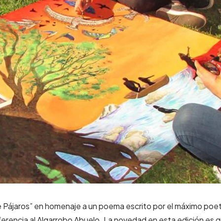
e Pájaros” en homenaje a un poema escrito por el máximo poe
rencia al Algarrobo Abuelo. La novedad en esta edición es 