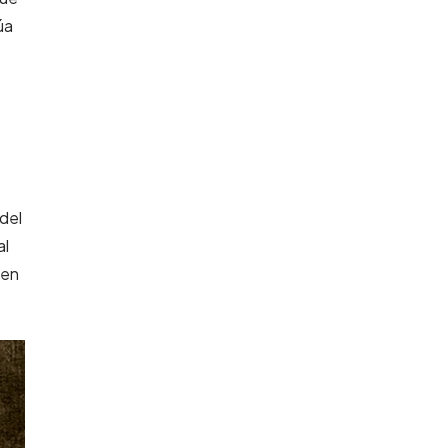
úa
 del
al
 en