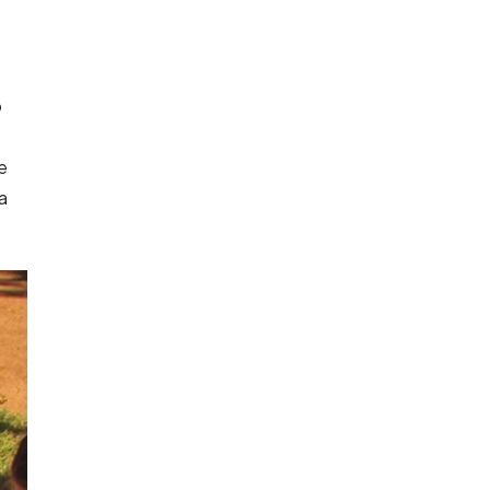
o
de
a