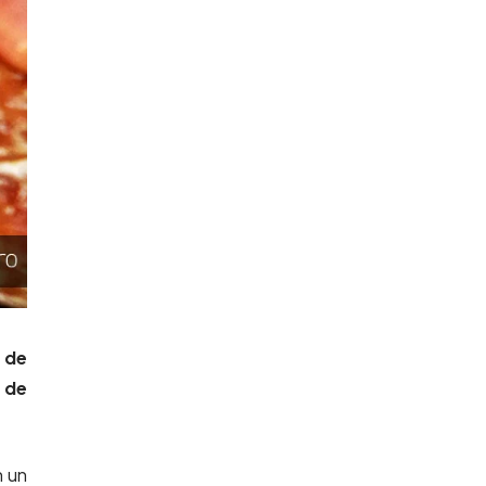
o de
 de
n un