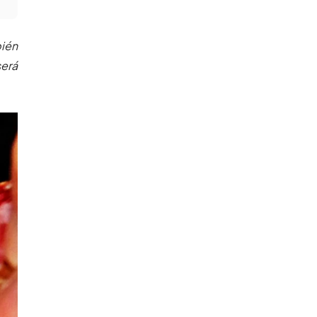
bién
será