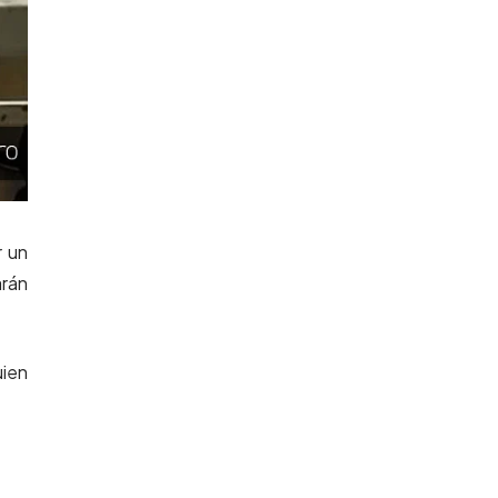
r un
arán
uien