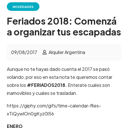
NOVEDADES
Feriados 2018: Comenzá
a organizar tus escapadas
09/08/2017
Alquiler Argentina
Aunque no te hayas dado cuenta el 2017 se pasó
volando, por eso en esta nota te queremos contar
sobre los
#FERIADOS
2018.
Enterate
cuales son
inamovibles y cuales se trasladan.
https://giphy.com/gifs/time-calendar-flies-
xTiQywlOn0gKyz0l56
ENERO