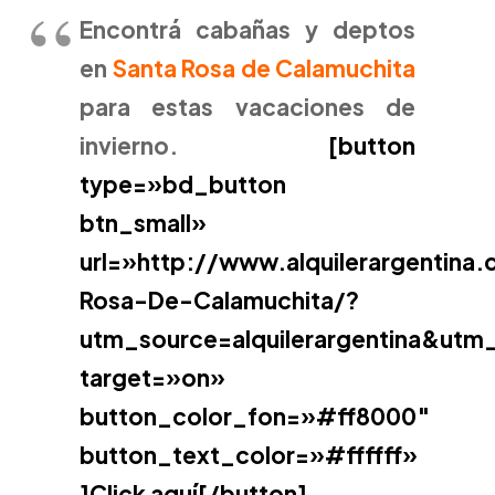
Encontrá cabañas y deptos
en
Santa Rosa de Calamuchita
para estas vacaciones de
invierno.
[button
type=»bd_button
btn_small»
url=»http://www.alquilerargentin
Rosa-De-Calamuchita/?
utm_source=alquilerargentina&ut
target=»on»
button_color_fon=»#ff8000″
button_text_color=»#ffffff»
]Click aquí[/button]