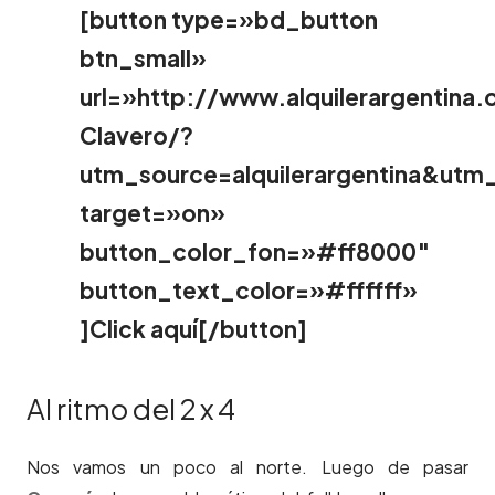
[button type=»bd_button
btn_small»
url=»http://www.alquilerargentin
Clavero/?
utm_source=alquilerargentina&ut
target=»on»
button_color_fon=»#ff8000″
button_text_color=»#ffffff»
]Click aquí[/button]
Al ritmo del 2 x 4
Nos vamos un poco al norte. Luego de pasar