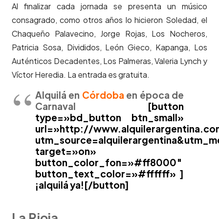
Al finalizar cada jornada se presenta un músico
consagrado, como otros años lo hicieron Soledad, el
Chaqueño Palavecino, Jorge Rojas, Los Nocheros,
Patricia Sosa, Divididos, León Gieco, Kapanga, Los
Auténticos Decadentes, Los Palmeras, Valeria Lynch y
Víctor Heredia. La entrada es gratuita.
Alquilá en
Córdoba
en época de
Carnaval
[button
type=»bd_button btn_small»
url=»http://www.alquilerargentina.c
utm_source=alquilerargentina&utm_
target=»on»
button_color_fon=»#ff8000″
button_text_color=»#ffffff» ]
¡alquilá ya![/button]
La Rioja