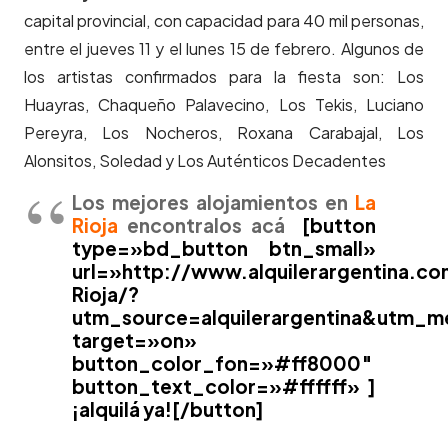
capital provincial, con capacidad para 40 mil personas,
entre el jueves 11 y el lunes 15 de febrero. Algunos de
los artistas confirmados para la fiesta son: Los
Huayras, Chaqueño Palavecino, Los Tekis, Luciano
Pereyra, Los Nocheros, Roxana Carabajal, Los
Alonsitos, Soledad y Los Auténticos Decadentes
Los mejores alojamientos en
La
Rioja
encontralos acá
[button
type=»bd_button btn_small»
url=»http://www.alquilerargentina.c
Rioja/?
utm_source=alquilerargentina&utm_m
target=»on»
button_color_fon=»#ff8000″
button_text_color=»#ffffff» ]
¡alquilá ya![/button]