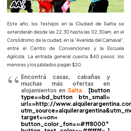
Este año, los festejos en la
Ciudad de Salta
se
extenderán desde las 22:30 hasta las 02:30am, en el
Corsódromo de la ciudad, en la “Avenida del Carnaval”,
entre el Centro de Convenciones y la Escuela
Agrícola. La entrada general cuesta $40 pesos; los
menores y los jubilados pagan $20.
Encontrá casas, cabañas y
muchas más ofertas en
alojamientos en
Salta
[button
type=»bd_button btn_small»
url=»http://www.alquilerargentina.co
utm_source=alquilerargentina&utm_
target=»on»
button_color_fon=»#ff8000″
button_text_color=»#ffffff» ]