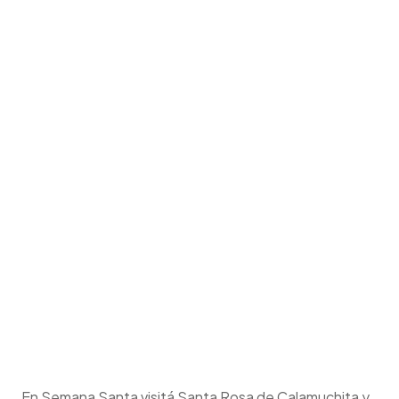
En Semana Santa visitá Santa Rosa de
Calamuchita
y