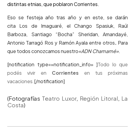
distintas etnias, que poblaron Corrientes.
Eso se festeja año tras año y en este, se darán
cita Los de Imaguaré, el Chango Spasiuk, Raúl
Barboza, Santiago “Bocha” Sheridan, Amandayé,
Antonio Tarragó Ros y Ramón Ayala entre otros
.
Para
que todos conozcamos nuestro
«ADN Chamamé»
.
[notification type=»notification_info» ]
Todo lo que
podés vivir en
Corrientes
en tus próximas
vacaciones.
[/notification]
(Fotografías
Teatro Luxor
,
Región Litoral
,
La
Costa
)