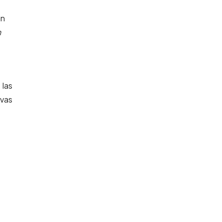
an
n
, las
ivas