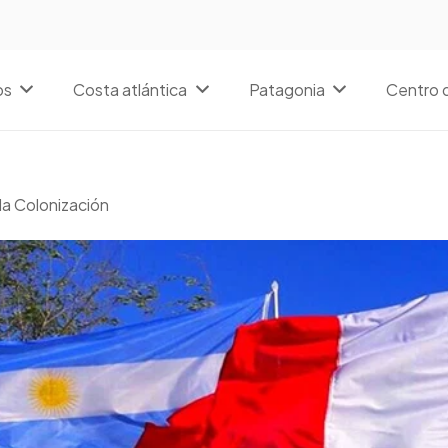
os
Costa atlántica
Patagonia
Centro d
la Colonización