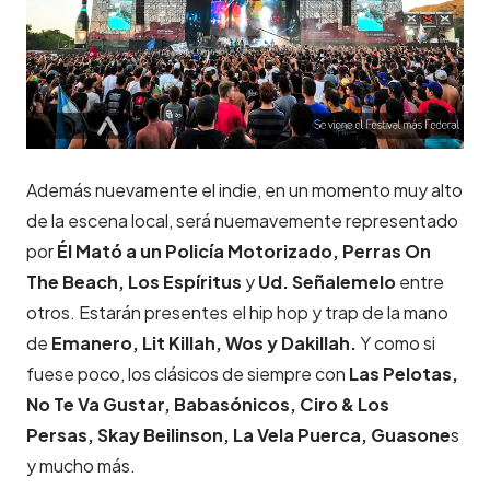
Además nuevamente el indie, en un momento muy alto
de la escena local, será nuemavemente representado
por
Él Mató a un Policía Motorizado, Perras On
The Beach, Los Espíritus
y
Ud. Señalemelo
entre
otros. Estarán presentes el hip hop y trap de la mano
de
Emanero, Lit Killah, Wos y Dakillah.
Y como si
fuese poco, los clásicos de siempre con
Las Pelotas,
No Te Va Gustar, Babasónicos, Ciro & Los
Persas, Skay Beilinson, La Vela Puerca, Guasone
s
y mucho más.