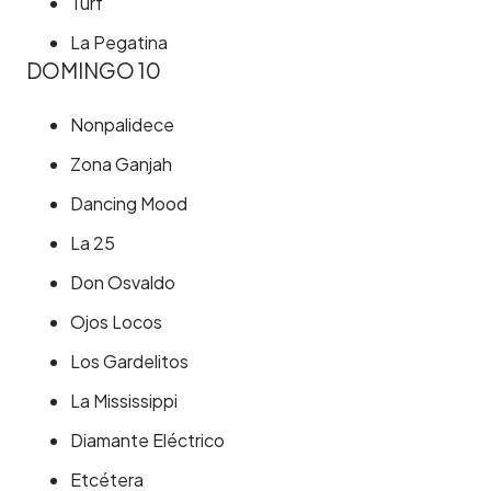
Turf
La Pegatina
DOMINGO 10
Nonpalidece
Zona Ganjah
Dancing Mood
La 25
Don Osvaldo
Ojos Locos
Los Gardelitos
La Mississippi
Diamante Eléctrico
Etcétera