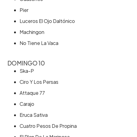
Pier
Luceros El Ojo Daltónico
Machingon
No Tiene La Vaca
DOMINGO 10
Ska-P
Ciro Y Los Persas
Attaque 77
Carajo
Eruca Sativa
Cuatro Pesos De Propina
El Plan De La Mariposa