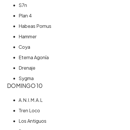
S7n
Plan 4
Habeas Pornus
Hammer
Coya
Eterna Agonía
Drenaje
Sygma
DOMINGO 10
A.N.I.M.A.L
Tren Loco
Los Antiguos