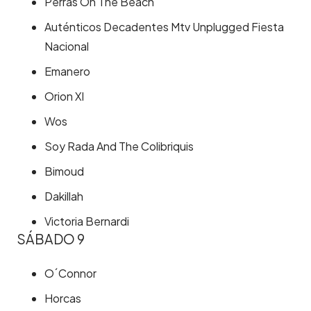
Perras On The Beach
Auténticos Decadentes Mtv Unplugged Fiesta
Nacional
Emanero
Orion Xl
Wos
Soy Rada And The Colibriquis
Bimoud
Dakillah
Victoria Bernardi
SÁBADO 9
O´Connor
Horcas