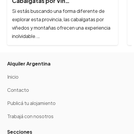
…
Sierras de Có…
rma diferente de
Los ríos y arroyos de Córdoba so
as cabalgatas por
principales atractivos turísticos 
en una experiencia
y reciben cada año, cientos de…
Alquiler Argentina
Inicio
Contacto
Publicá tu alojamiento
Trabajá con nosotros
Secciones