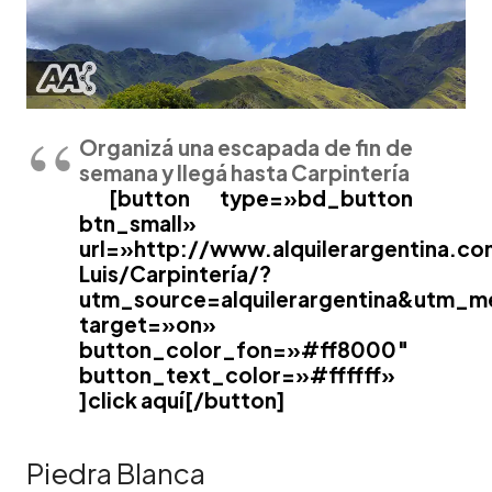
Organizá una escapada de fin de
semana y llegá hasta Carpintería
[button type=»bd_button
btn_small»
url=»http://www.alquilerargentina.c
Luis/Carpintería/?
utm_source=alquilerargentina&utm_m
target=»on»
button_color_fon=»#ff8000″
button_text_color=»#ffffff»
]click aquí[/button]
Piedra Blanca