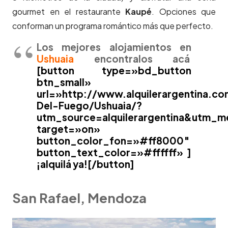
gourmet en el restaurante
Kaupé
. Opciones que
conforman un programa romántico más que perfecto.
Los mejores alojamientos en
Ushuaia
encontralos acá
[button type=»bd_button
btn_small»
url=»http://www.alquilerargentina.co
Del-Fuego/Ushuaia/?
utm_source=alquilerargentina&utm_
target=»on»
button_color_fon=»#ff8000″
button_text_color=»#ffffff» ]
¡alquilá ya![/button]
San Rafael, Mendoza