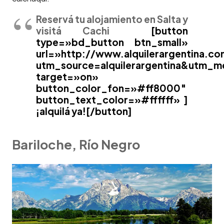
Reservá tu alojamiento en Salta y
visitá Cachi
[button
type=»bd_button btn_small»
url=»http://www.alquilerargentina.co
utm_source=alquilerargentina&utm_
target=»on»
button_color_fon=»#ff8000″
button_text_color=»#ffffff» ]
¡alquilá ya![/button]
Bariloche, Río Negro