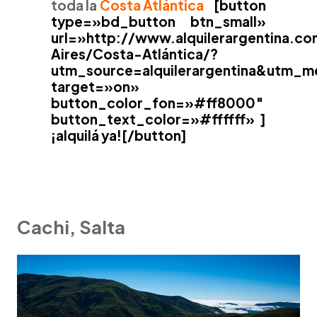
toda la
Costa Atlántica
[button
type=»bd_button btn_small»
url=»http://www.alquilerargentina.c
Aires/Costa-Atlántica/?
utm_source=alquilerargentina&utm_m
target=»on»
button_color_fon=»#ff8000″
button_text_color=»#ffffff» ]
¡alquilá ya![/button]
Cachi, Salta