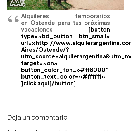
Alquileres temporarios
en Ostende para tus próximas
vacaciones
[button
type=»bd_button btn_small»
url=»http://www.alquilerargentina.c
Aires/Ostende/?
utm_source=alquilerargentina&utm_
target=»on»
button_color_fon=»#ff8000″
button_text_color=»#ffffff»
]click aquí[/button]
Deja un comentario