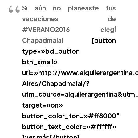
Si aún no planeaste tus
vacaciones de
#VERANO2016 elegí
Chapadmalal
[button
type=»bd_button
btn_small»
url=»http://www.alquilerargentina
Aires/Chapadmalal/?
utm_source=alquilerargentina&ut
target=»on»
button_color_fon=»#ff8000″
button_text_color=»#ffffff»
]ver más[/button]