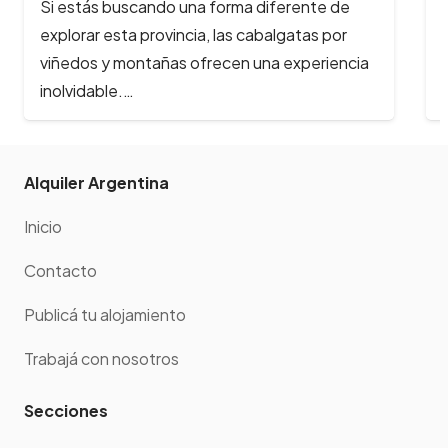
nte de
Los ríos y arroyos de Córdoba son los
as por
principales atractivos turísticos de la provi
eriencia
y reciben cada año, cientos de…
Alquiler Argentina
Inicio
Contacto
Publicá tu alojamiento
Trabajá con nosotros
Secciones