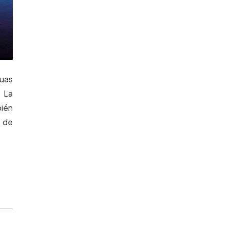
guas
. La
bién
s de