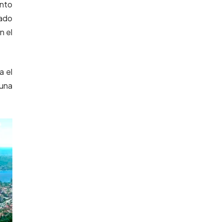
unto
nado
n el
a el
 una