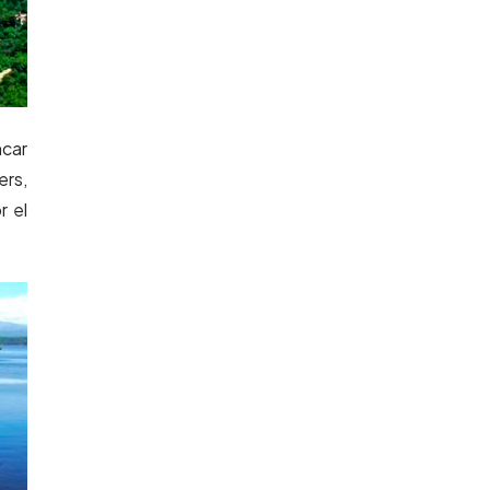
ncar
ers,
r el