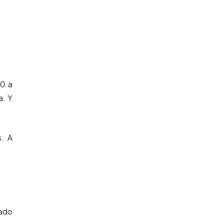
00 a
a. Y
. A
cado