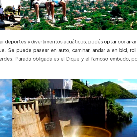
icar deportes y divertimentos acuáticos, podés optar por arra
e. Se puede pasear en auto, caminar, andar a en bici, roll
verdes. Parada obligada es el Dique y el famoso embudo, po