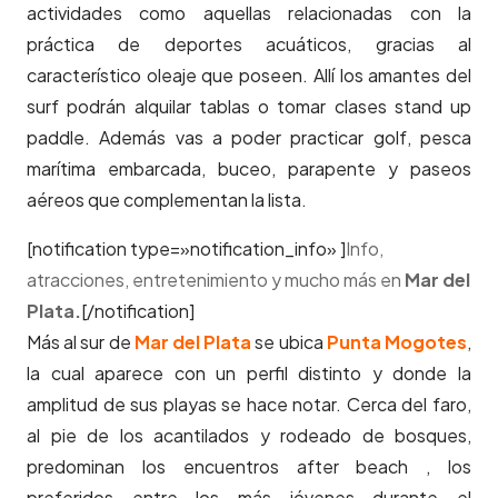
actividades como aquellas relacionadas con la
práctica de deportes acuáticos, gracias al
característico oleaje que poseen. Allí los amantes del
surf podrán alquilar tablas o tomar clases stand up
paddle. Además vas a poder practicar golf, pesca
marítima embarcada, buceo, parapente y paseos
aéreos que complementan la lista.
[notification type=»notification_info» ]
Info,
atracciones, entretenimiento y mucho más en
Mar del
Plata.
[/notification]
Más al sur de
Mar del Plata
se ubica
Punta Mogotes
,
la cual aparece con un perfil distinto y donde la
amplitud de sus playas se hace notar. Cerca del faro,
al pie de los acantilados y rodeado de bosques,
predominan los encuentros after beach , los
preferidos entre los más jóvenes durante el