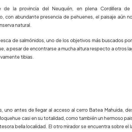
de la provincia del Neuquén, en plena Cordillera de 
 con abundante presencia de pehuenes, el paisaje aún n
nserva natural.
pesca de salmónidos, uno de los objetivos más buscados por
e, a pesar de encontrarse a mucha altura respecto a otros l
ivamente tibias.
 uno antes de llegar al acceso al cerro Batea Mahuida, d
Moquehue casi en su totalidad, como también un hermoso pai
atesora bella localidad. El otro mirador se encuentra sobre el 