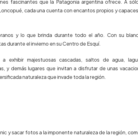
ones fascinantes que la Patagonia argentina ofrece. A sól
 Loncopué, cada una cuenta con encantos propios y capace
eranos y lo que brinda durante todo el año. Con su blan
s durante el invierno en su Centro de Esquí.
 a exhibir majestuosas cascadas, saltos de agua, lagu
s, y demás lugares que invitan a disfrutar de unas vacaci
rsificada naturaleza que invade toda la región.
picnic y sacar fotos a la imponente naturaleza de la región, com