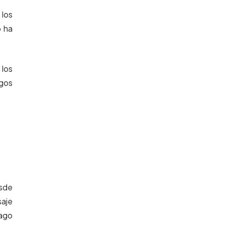
los
o ha
 los
agos
esde
saje
lago