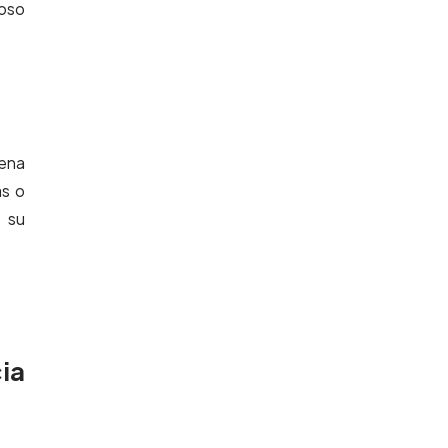
noso
lena
as o
r su
ia