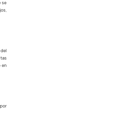
e se
jos,
 del
ntas
o en
 por