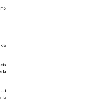
como
 de
ería
r la
idad
r lo