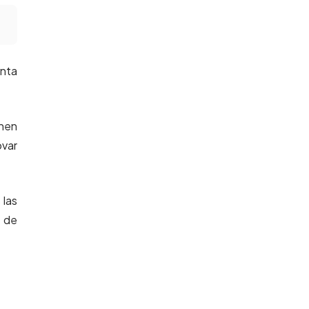
nta
enen
ovar
 las
a de