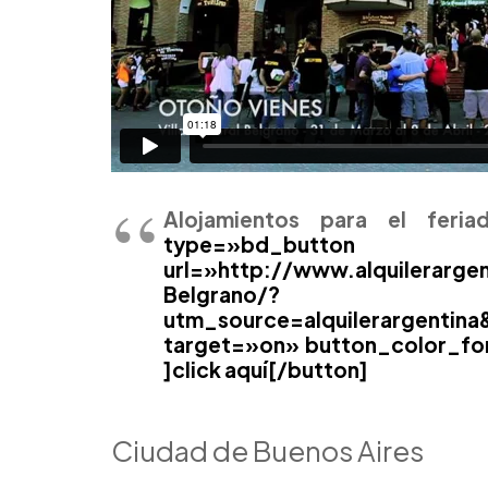
Alojamientos para el feria
type=»bd_b
url=»http://www.alquilerarge
Belgrano/?
utm_source=alquilerargentin
target=»on» button_color_fo
]click aquí[/button]
Ciudad de Buenos Aires