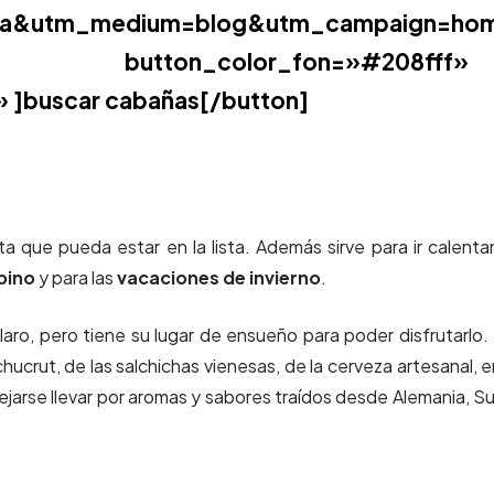
tina&utm_medium=blog&utm_campaign=ho
ton_color_fon=»#208fff»
» ]buscar cabañas[/button]
ta que pueda estar en la lista. Además sirve para ir calent
pino
y para las
vacaciones de invierno
.
, claro, pero tiene su lugar de ensueño para poder disfrutarlo.
chucrut, de las salchichas vienesas, de la cerveza artesanal, 
dejarse llevar por aromas y sabores traídos desde Alemania, Su