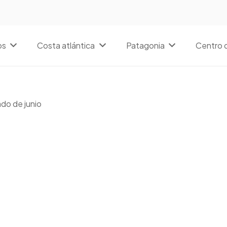
os
Costa atlántica
Patagonia
Centro d
do de junio