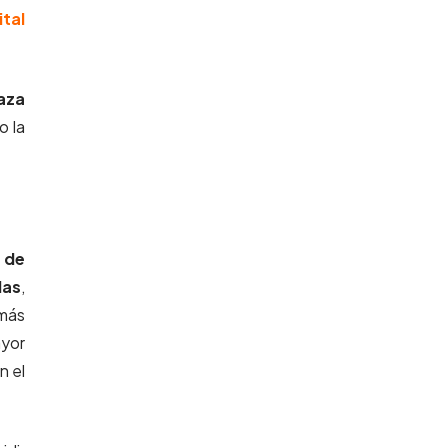
tal
aza
o la
 de
das
,
emás
ayor
n el