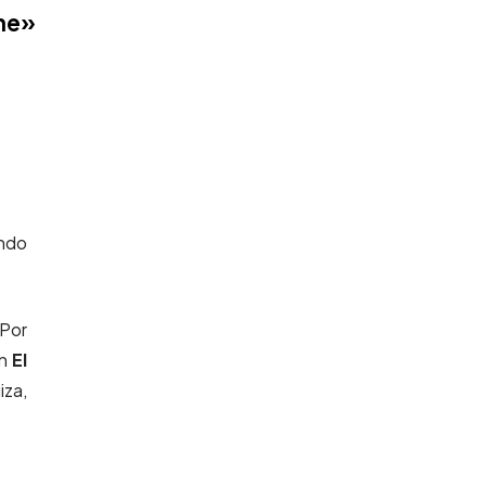
me»
ando
 Por
en
El
iza,