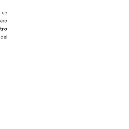
, en
dero
tro
 del