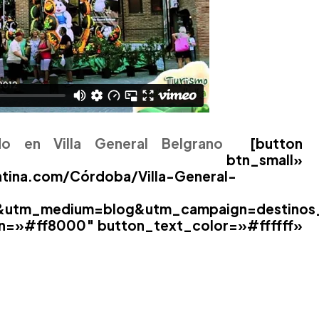
do en Villa General Belgrano
[button
utton btn_small»
ntina.com/Córdoba/Villa-General-
a&utm_medium=blog&utm_campaign=destinos_v
n=»#ff8000″ button_text_color=»#ffffff»