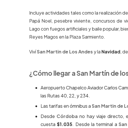
Incluye actividades tales como la realización del
Papá Noel, pesebre viviente, concursos de vi
Lago con fuegos artificiales y baile popular, b
Reyes Magos en la Plaza Sarmiento.
Viví
San Martin de Los Andes
y la
Navidad
, d
¿Cómo llegar a San Martín de lo
Aeropuerto Chapelco Aviador Carlos Campo
las Rutas 40, 22, y 234.
Las tarifas en ómnibus a
San Martin de 
Desde
Córdoba
no hay viaje directo, 
cuesta
$1.035
. Desde la terminal a
San