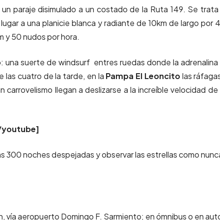
s un paraje disimulado a un costado de la Ruta 149. Se trata
lugar a una planicie blanca y radiante de 10km de largo por 
km y 50 nudos por hora.
o
: una suerte de windsurf entres ruedas donde la adrenalina 
 las cuatro de la tarde, en la
Pampa El Leoncito
las ráfaga
 carrovelismo llegan a deslizarse a la increíble velocidad de
/youtube]
las 300 noches despejadas y observar las estrellas como nunc
ón, vía aeropuerto Domingo F. Sarmiento; en ómnibus o en aut