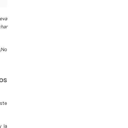
eva
char
 ¡No
os
ste
y la