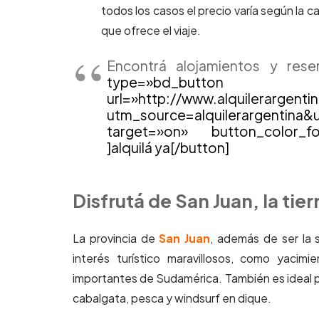
todos los casos el precio varía según la c
que ofrece el viaje.
Encontrá alojamientos y res
type=»bd_b
url=»http://www.alquilerargen
utm_source=alquilerargentin
target=»on» button_color_fo
]alquilá ya[/button]
Disfrutá de San Juan, la tier
La provincia de
San Juan
, además de ser la 
interés turístico maravillosos, como yacim
importantes de Sudamérica. También es ideal par
cabalgata, pesca y windsurf en dique.