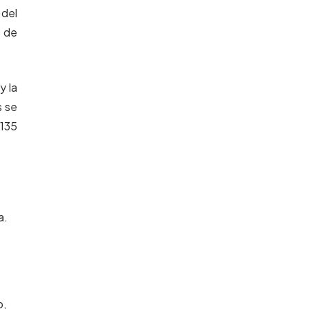
 del
4 de
y la
s se
 135
a.
o,