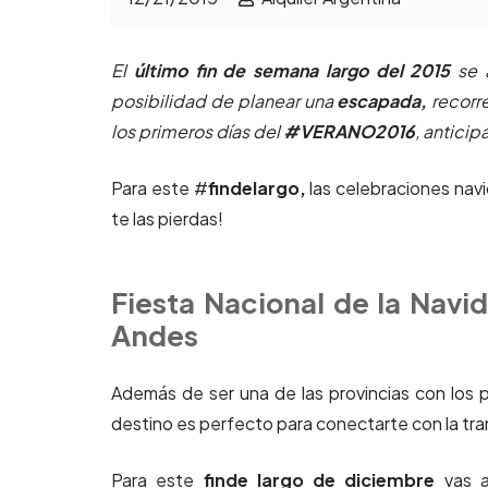
El
último fin de semana largo del 2015
se 
posibilidad de planear una
escapada,
recorre
los primeros días del
#VERANO2016
, antici
Para este #
findelargo,
las celebraciones nav
te las pierdas!
Fiesta Nacional de la Navi
Andes
Además de ser una de las provincias con los p
destino es perfecto para conectarte con la tranq
Para este
finde largo de diciembre
vas a 