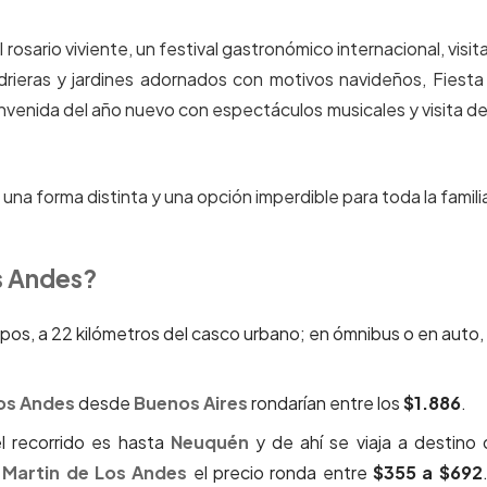
 rosario viviente, un festival gastronómico internacional, visit
drieras y jardines adornados con motivos navideños, Fiesta
ienvenida del año nuevo con espectáculos musicales y visita de
e una forma distinta y una opción imperdible para toda la famili
s Andes?
s, a 22 kilómetros del casco urbano; en ómnibus o en auto,
Los Andes
desde
Buenos Aires
rondarían entre los
$1.886
.
el recorrido es hasta
Neuquén
y de ahí se viaja a destino
 Martin de Los Andes
el precio ronda entre
$355 a $692