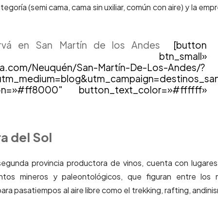
ategoría (semi cama, cama sin uxiliar, común con aire) y la emp
ervá en San Martín de los Andes
[button
utton btn_small»
tina.com/Neuquén/San-Martín-De-Los-Andes/?
a&utm_medium=blog&utm_campaign=destinos_san
n=»#ff8000″ button_text_color=»#ffffff»
ra del Sol
segunda provincia productora de vinos, cuenta con lugare
ientos mineros y paleontológicos, que figuran entre los
a pasatiempos al aire libre como el trekking, rafting, andini