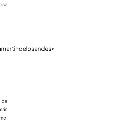
resa
martindelosandes»
s de
 más
smo,