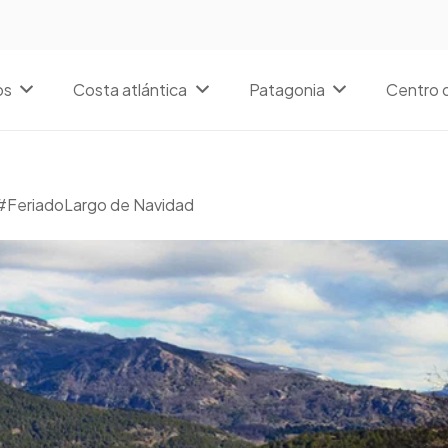
os
Costa atlántica
Patagonia
Centro d
 #FeriadoLargo de Navidad