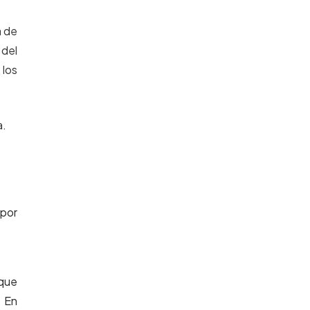
a de
 del
 los
a.
 por
 que
. En