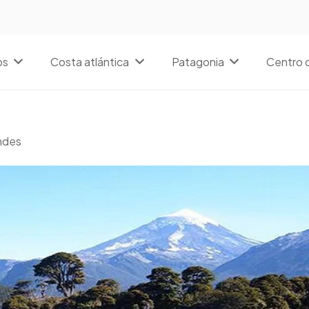
os
Costa atlántica
Patagonia
Centro d
Andes