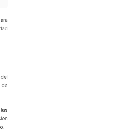
para
idad
 del
n de
las
clen
lo.