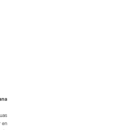
ana
tuas
r en