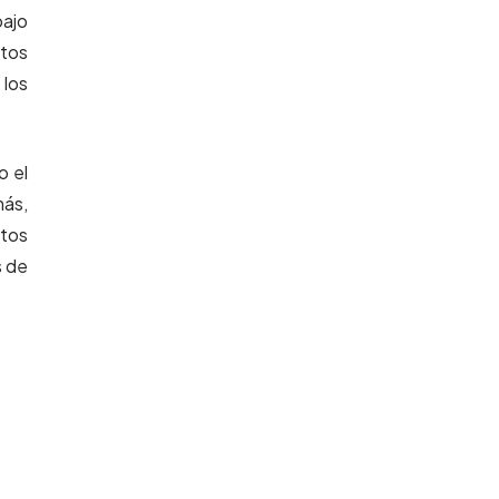
bajo
stos
 los
o el
más,
etos
s de