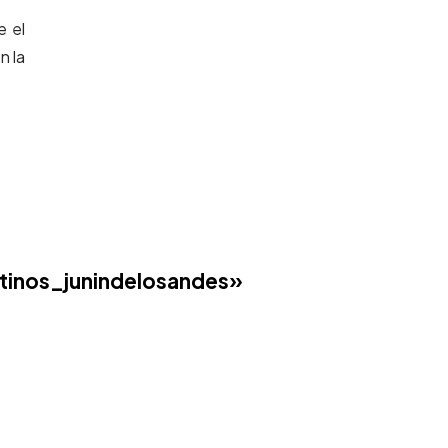
e el
n la
inos_junindelosandes»