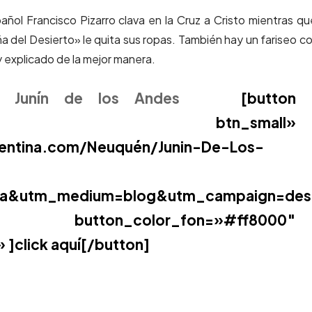
ñol Francisco Pizarro clava en la Cruz a Cristo mientras qu
 del Desierto» le quita sus ropas. También hay un fariseo co
y explicado de la mejor manera.
en Junín de los Andes
[button
utton btn_small»
rgentina.com/Neuquén/Junin-De-Los-
ina&utm_medium=blog&utm_campaign=dest
ton_color_fon=»#ff8000″
 ]click aquí[/button]