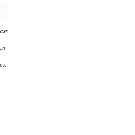
scar
 un
as,