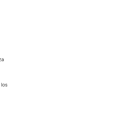
za
 los