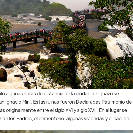
 solo algunas horas de distancia de la ciudad de Iguazú se
San Ignacio Miní. Estas ruinas fueron Declaradas Patrimonio de 
riginalmente entre el siglo XVI y siglo XVII. En el lugar se
a de los Padres, el cementerio, algunas viviendas y el cabildo.