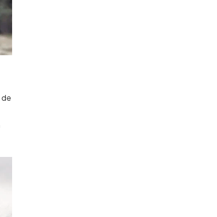
a de
n