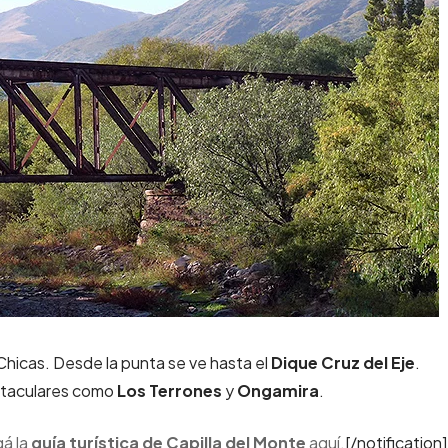
 Chicas. Desde la punta se ve hasta el
Dique Cruz del Eje
.
ctaculares como
Los Terrones
y
Ongamira
.
á la
guía turística de Capilla del Monte
aquí.
[/notification]