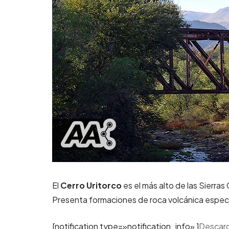
El
Cerro Uritorco
es el más alto de las Sierras
Presenta formaciones de roca volcánica espe
[notification type=»notification_info» ]
Descarg