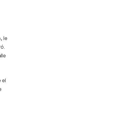
,
le
ró.
lle
 el
e