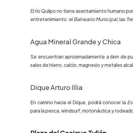
El río Quilpo no tiene asentamiento humano por
entretenimiento: el
Balneario Municipal
, las
Tre
Agua Mineral Grande y Chica
Se encuentran aproximadamente a 6km de pueb
sales de hierro, calcio, magnesio y metales alcal
Dique Arturo Illia
En camino hacia el Dique, podrá conocer la
Es
para la pesca, windsurf, motonáutica y rodeado
Plaza del Cacique Tulián