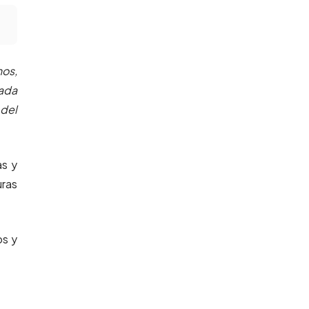
os,
cada
 del
as y
uras
s y