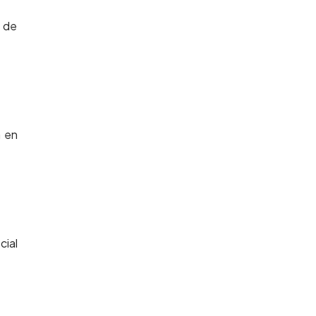
s de
a en
cial