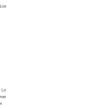
Los
. Lo
imer
r.