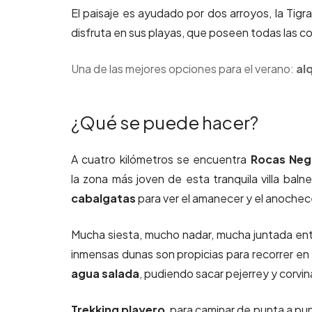
El paisaje es ayudado por dos arroyos, la Tigr
disfruta en sus playas, que poseen todas las c
Una de las mejores opciones para el verano:
al
¿Qué se puede hacer?
A cuatro kilómetros se encuentra
Rocas Neg
la zona más joven de esta tranquila villa bal
cabalgatas
para ver el amanecer y el anochece
Mucha siesta, mucho nadar, mucha juntada entr
inmensas dunas son propicias para recorrer en
agua salada
, pudiendo sacar pejerrey y corvin
Trekking playero
, para caminar de punta a pun