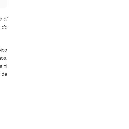
s el
a de
pico
hos,
e ni
, de