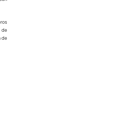
eros
s de
a de