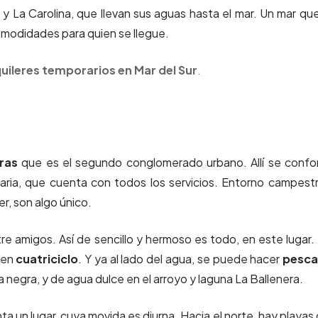
a y La Carolina, que llevan sus aguas hasta el mar. Un mar qu
omodidades para quien se llegue.
quileres temporarios en Mar del Sur
.
ras
que es el segundo conglomerado urbano. Allí se conf
nearia, que cuenta con todos los servicios. Entorno campest
r, son algo único.
e amigos. Así de sencillo y hermoso es todo, en este lugar.
 en
cuatriciclo
. Y ya al lado del agua, se puede hacer
pesca
a negra, y de agua dulce en el arroyo y laguna La Ballenera.
ta un lugar, cuya movida es diurna. Hacia el norte, hay playas