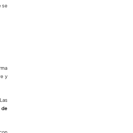
e se
orma
re y
 Las
 de
 con