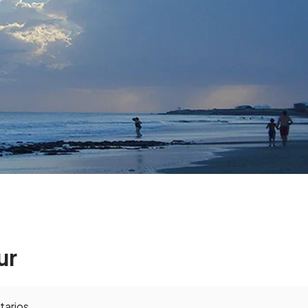
ur
arios