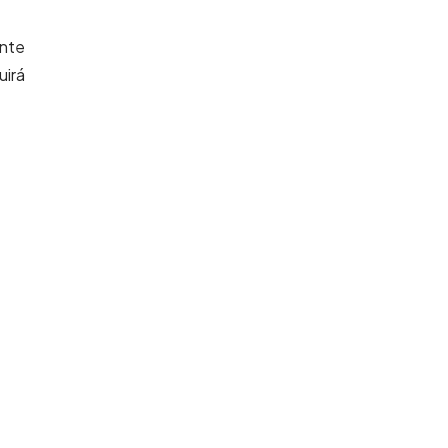
ante
uirá