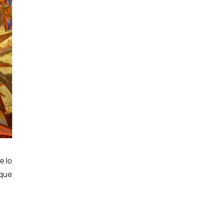
e lo
 que