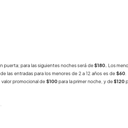
n puerta; para las siguientes noches será de
$180.
Los meno
or de las entradas para los menores de 2 a 12 años es de
$60
.
n valor promocional de
$100
para la primer noche, y de
$120
p
.