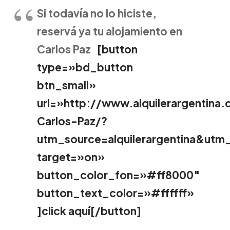
Si todavía no lo hiciste,
reservá ya tu alojamiento en
Carlos Paz
[button
type=»bd_button
btn_small»
url=»http://www.alquilerargentina
Carlos-Paz/?
utm_source=alquilerargentina&ut
target=»on»
button_color_fon=»#ff8000″
button_text_color=»#ffffff»
]click aquí[/button]