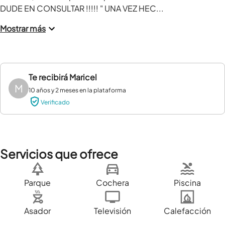
DUDE EN CONSULTAR !!!!! " UNA VEZ HEC...
Mostrar más
Te recibirá
Maricel
M
10 años y 2 meses en la plataforma
Verificado
Servicios que ofrece
Parque
Cochera
Piscina
Asador
Televisión
Calefacción