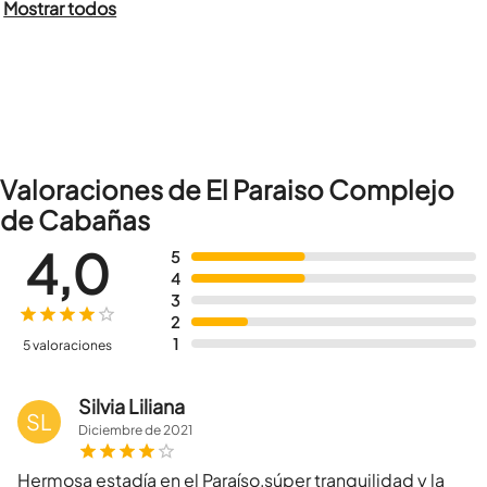
Mostrar todos
Valoraciones de El Paraiso Complejo
de Cabañas
4,0
5
4
3
2
1
5 valoraciones
Silvia Liliana
SL
Diciembre
de
2021
Hermosa estadía en el Paraíso,súper tranquilidad y la