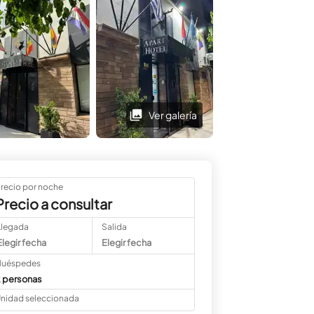
Ver galería
Ver galería
recio por noche
Precio a consultar
Llegada
Salida
Elegir fecha
Elegir fecha
uéspedes
 personas
nidad seleccionada