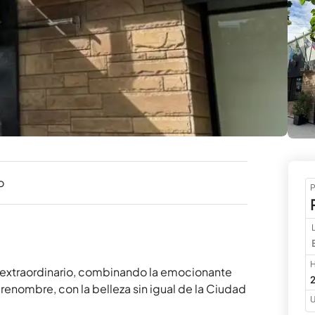
o
P
H
e extraordinario, combinando la emocionante 
2
 renombre, con la belleza sin igual de la Ciudad 
U