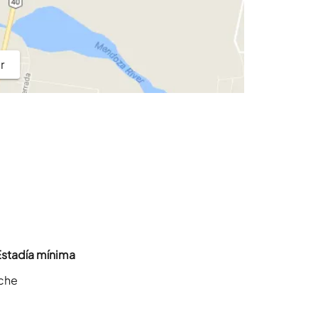
r
Estadía mínima
oche