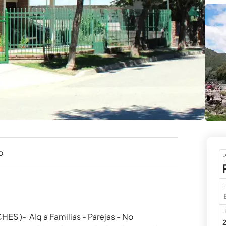
o
P
H
-  Alq a Familias - Parejas - No 
2