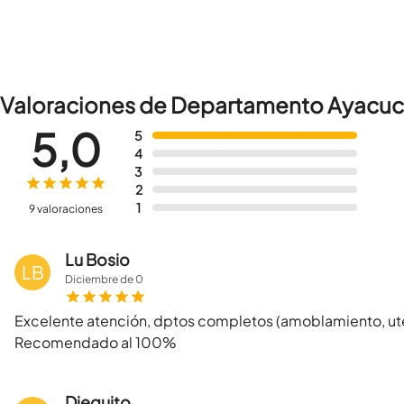
Valoraciones de Departamento Ayacu
5,0
5
4
3
2
1
9 valoraciones
Lu Bosio
LB
Diciembre
de
0
Excelente atención, dptos completos (amoblamiento, utens
Recomendado al 100%
Dieguito