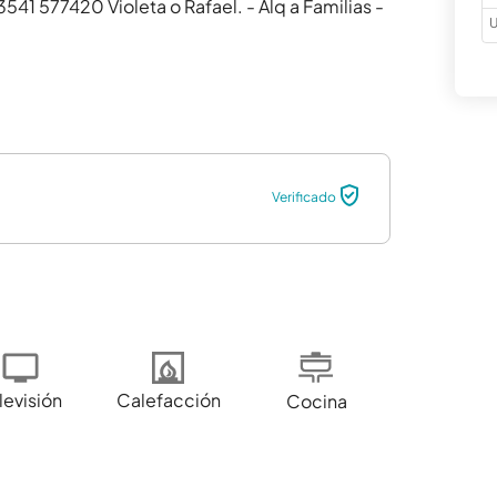
 577420 Violeta o Rafael. - Alq a Familias - 
U
Verificado
levisión
Calefacción
Cocina