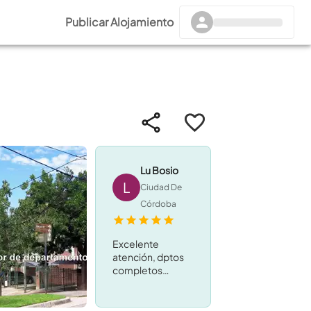
Publicar Alojamiento
Lu Bosio
L
Ciudad De
Córdoba
Excelente
atención, dptos
completos
(amoblamiento,
utensilios), linda
ubicación, zona