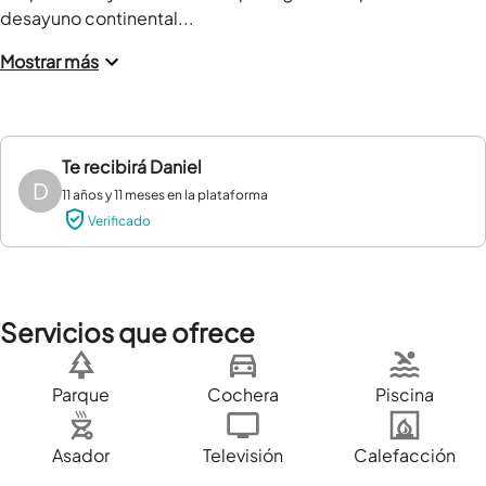
desayuno continental...
Mostrar más
Te recibirá
Daniel
D
11 años y 11 meses en la plataforma
Verificado
Servicios que ofrece
Parque
Cochera
Piscina
Asador
Televisión
Calefacción