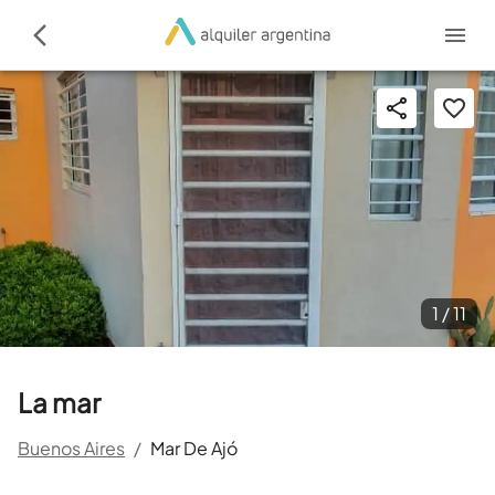
1 /
11
La mar
Buenos Aires
/
Mar De Ajó