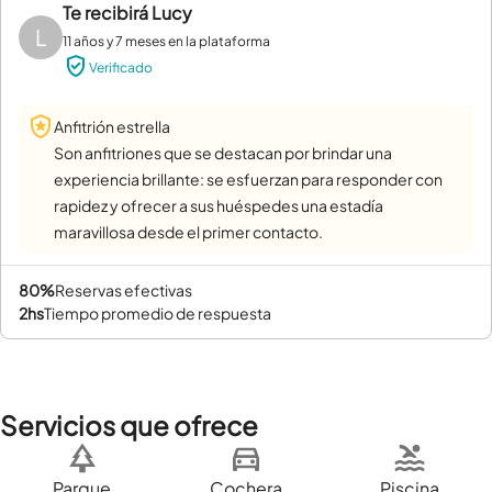
Te recibirá
Lucy
L
11 años y 7 meses en la plataforma
Verificado
Anfitrión estrella
Son anfitriones que se destacan por brindar una
experiencia brillante: se esfuerzan para responder con
rapidez y ofrecer a sus huéspedes una estadía
maravillosa desde el primer contacto.
80%
reservas efectivas
2hs
tiempo promedio de respuesta
Servicios que ofrece
Parque
Cochera
Piscina