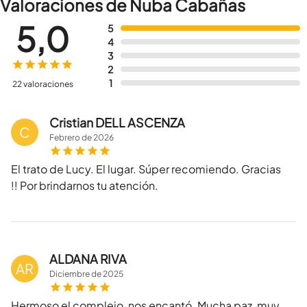
Valoraciones de Nuba Cabañas
5,0
5
4
3
2
1
22 valoraciones
Cristian DELL ASCENZA
C
Febrero
de
2026
El trato de Lucy. El lugar. Súper recomiendo. Gracias
!! Por brindarnos tu atención.
ALDANA RIVA
AR
Diciembre
de
2025
Hermoso el complejo, nos encantó. Mucha paz, muy